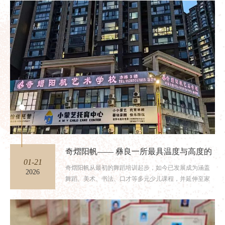
奇熠阳帆—— 彝良一所最具温度与高度的
01-21
艺术学校
奇熠阳帆从最初的舞蹈培训起步，如今已发展成为涵盖
2026
舞蹈、美术、书法、口才等多元少儿课程，并延伸至家
庭教育、亲子教育和成人形...