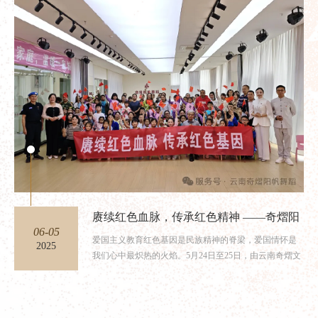
赓续红色血脉，传承红色精神 ——奇熠阳
06-05
帆艺术百场爱国主义教育活动彝良场圆满
爱国主义教育红色基因是民族精神的脊梁，爱国情怀是
2025
举行
我们心中最炽热的火焰。5月24日至25日，由云南奇熠文
化主办，彝良奇熠阳...